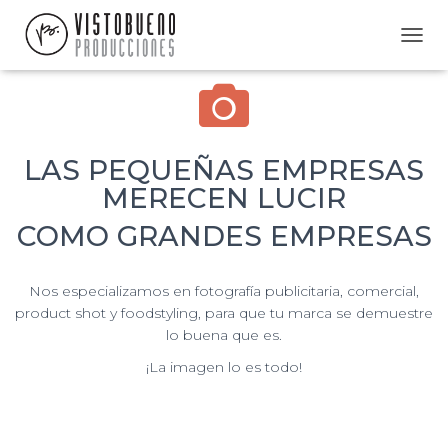
C
A
M
B
I
A
LAS PEQUEÑAS EMPRESAS
R
M
MERECEN LUCIR
O
D
COMO GRANDES EMPRESAS
O
D
E
Nos especializamos en fotografía publicitaria, comercial,
N
product shot y foodstyling, para que tu marca se demuestre
A
lo buena que es.
V
E
¡La imagen lo es todo!
G
A
C
I